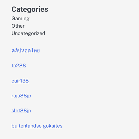
Categories
Gaming
Other
Uncategorized
คลิปหลุดไทย
to288
cair138
raja88jp
slot88jp
buitenlandse goksites