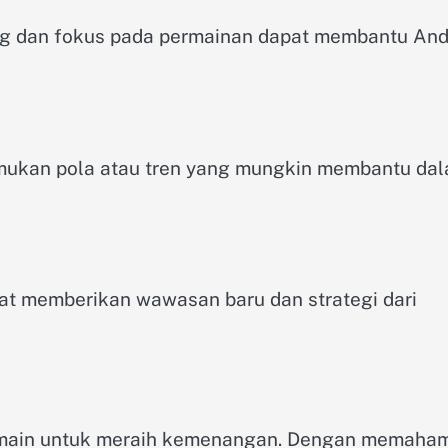
ang dan fokus pada permainan dapat membantu An
mukan pola atau tren yang mungkin membantu da
at memberikan wawasan baru dan strategi dari
main untuk meraih kemenangan. Dengan memaham