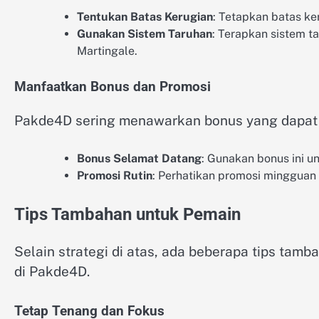
Tentukan Batas Kerugian
: Tetapkan batas ke
Gunakan Sistem Taruhan
: Terapkan sistem t
Martingale.
Manfaatkan Bonus dan Promosi
Pakde4D sering menawarkan bonus yang dapat
Bonus Selamat Datang
: Gunakan bonus ini u
Promosi Rutin
: Perhatikan promosi minggua
Tips Tambahan untuk Pemain
Selain strategi di atas, ada beberapa tips t
di Pakde4D.
Tetap Tenang dan Fokus