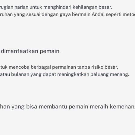
rugian harian untuk menghindari kehilangan besar.
aruhan yang sesuai dengan gaya bermain Anda, seperti met
 dimanfaatkan pemain.
ntuk mencoba berbagai permainan tanpa risiko besar.
n atau bulanan yang dapat meningkatkan peluang menang.
ambahan yang bisa membantu pemain meraih kemena