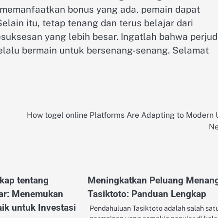
n memanfaatkan bonus yang ada, pemain dapat
in itu, tetap tenang dan terus belajar dari
ksesan yang lebih besar. Ingatlah bahwa perjud
elalu bermain untuk bersenang-senang. Selamat
How togel online Platforms Are Adapting to Modern 
N
kap tentang
Meningkatkan Peluang Menang
tar: Menemukan
Tasiktoto: Panduan Lengkap
ik untuk Investasi
Pendahuluan Tasiktoto adalah salah sat