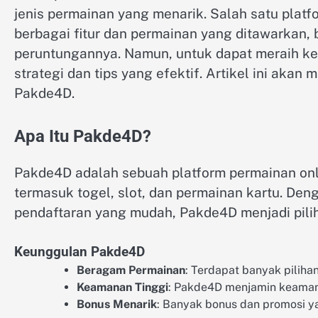
jenis permainan yang menarik. Salah satu plat
berbagai fitur dan permainan yang ditawarkan,
peruntungannya. Namun, untuk dapat meraih k
strategi dan tips yang efektif. Artikel ini ak
Pakde4D.
Apa Itu Pakde4D?
Pakde4D adalah sebuah platform permainan onl
termasuk togel, slot, dan permainan kartu. D
pendaftaran yang mudah, Pakde4D menjadi pilih
Keunggulan Pakde4D
Beragam Permainan
: Terdapat banyak piliha
Keamanan Tinggi
: Pakde4D menjamin keamana
Bonus Menarik
: Banyak bonus dan promosi y