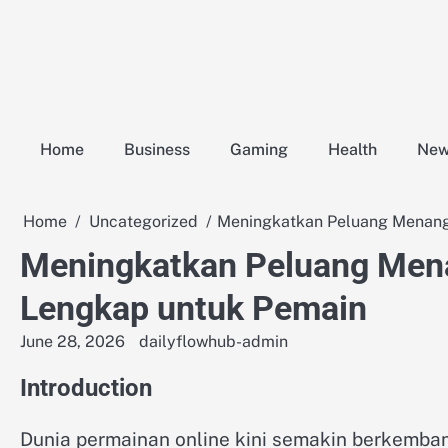
Skip
to
content
Home
Business
Gaming
Health
Ne
Home
Uncategorized
Meningkatkan Peluang Menang
Meningkatkan Peluang Men
Lengkap untuk Pemain
June 28, 2026
dailyflowhub-admin
Introduction
Dunia permainan online kini semakin berkemb