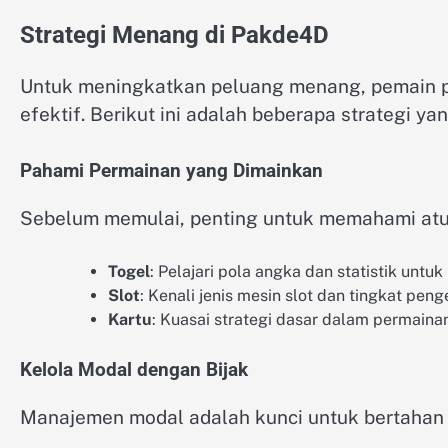
Strategi Menang di Pakde4D
Untuk meningkatkan peluang menang, pemain pe
efektif. Berikut ini adalah beberapa strategi y
Pahami Permainan yang Dimainkan
Sebelum memulai, penting untuk memahami atu
Togel
: Pelajari pola angka dan statistik untu
Slot
: Kenali jenis mesin slot dan tingkat pe
Kartu
: Kuasai strategi dasar dalam permainan
Kelola Modal dengan Bijak
Manajemen modal adalah kunci untuk bertahan